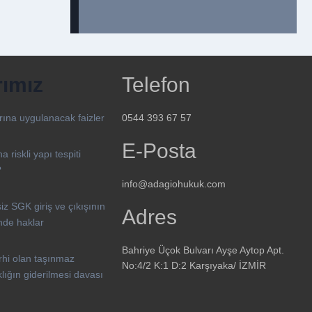
rımız
Telefon
0544 393 67 57
arına uygulanacak faizler
E-Posta
a riskli yapı tespiti
?
info@adagiohukuk.com
iz SGK giriş ve çıkışının
Adres
nde haklar
Bahriye Üçok Bulvarı Ayşe Aytop Apt.
rhi olan taşınmaz
No:4/2 K:1 D:2 Karşıyaka/ İZMİR
lığın giderilmesi davası