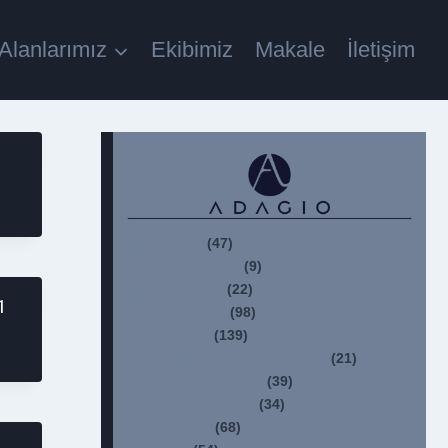
 Alanlarımız
Ekibimiz
Makale
İletişim
Aile Hukuku
(47)
Avukatlık Hukuku
(9)
Bilişim Hukuku
(22)
1
Borçlar Hukuku
(98)
Ceza Hukuku
(139)
Fikri ve Sınai Mülkiyet Hukuku
(21)
Gayrimenkul Hukuku
(39)
İcra ve İflas Hukuku
(34)
İdare Hukuku
(68)