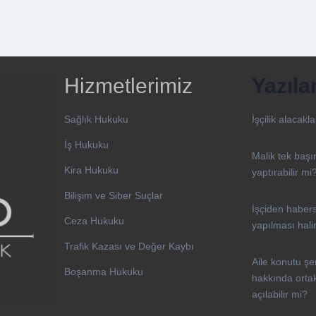
Hizmetlerimiz
Yazıla
Sağlık Hukuku
İşçilik alacakl
İş Hukuku
Malik tek başın
Kira Hukuku
yaptırabilir mi
Bilişim ve Siber Suçlar
İşçiden habers
Ceza Hukuku
yapılması hali
Trafik Kazası ve Değer Kaybı
Aile konutu şe
Boşanma Hukuku
hakkında ortak
açılabilir mi?