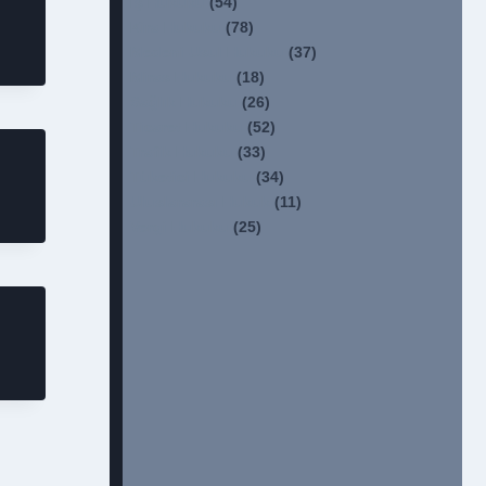
İş Hukuku
(54)
Kira Hukuku
(78)
Medeni Usul Hukuku
(37)
Miras Hukuku
(18)
Sağlık Hukuku
(26)
Ticaret Hukuku
(52)
Trafik Hukuku
(33)
Tüketici Hukuku
(34)
Uluslararası Hukuk
(11)
Vergi Hukuku
(25)