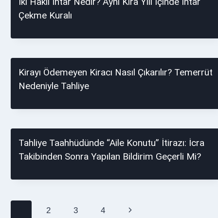
İki Haklı İhtar Nedir? Aynı Kira Yılı İçinde İhtar
Çekme Kuralı
Kirayı Ödemeyen Kiracı Nasıl Çıkarılır? Temerrüt
Nedeniyle Tahliye
Tahliye Taahhüdünde “Aile Konutu” İtirazı: İcra
Takibinden Sonra Yapılan Bildirim Geçerli Mi?
Page
1
2
3
4
Next