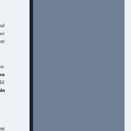
ruf
or
nti
ır.
sa
lil
in
smi