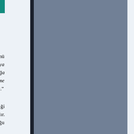
kmü
eya
ığa
ame
r
.”
iği
ır.
oğu