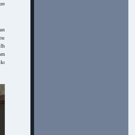
dan
ran
 bu
ulh
tam
ıkı