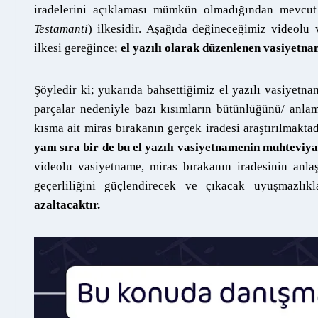
iradelerini açıklaması mümkün olmadığından mevcut ö
Testamanti
) ilkesidir. Aşağıda değineceğimiz videolu 
ilkesi gereğince;
el yazılı olarak düzenlenen vasiyetnam
Şöyledir ki; yukarıda bahsettiğimiz el yazılı vasiyet
parçalar nedeniyle bazı kısımların bütünlüğünü/ anla
kısma ait miras bırakanın gerçek iradesi araştırılmaktad
yanı sıra bir de bu el yazılı vasiyetnamenin muhteviy
videolu vasiyetname, miras bırakanın iradesinin anlaş
geçerliliğini güçlendirecek ve çıkacak uyuşmazlıkl
azaltacaktır.