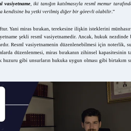
î vasiyetname
, iki tanığın katılmasıyla resmî memur tarafın
 kendisine bu yetki verilmiş diğer bir görevli olabilir
.”
tur. Yani miras bırakan, terekesine ilişkin isteklerini münhası
siyetname şekli resmî vasiyetnamedir. Ancak, hukuk nezdinde
ardır. Resmî vasiyetnamenin düzenlenebilmesi için noterlik, s
larda düzenlenmesi, miras bırakanın zihinsel kapasitesinin 
ık huzuru gibi unsurların hukuka uygun olması gibi birtakım s