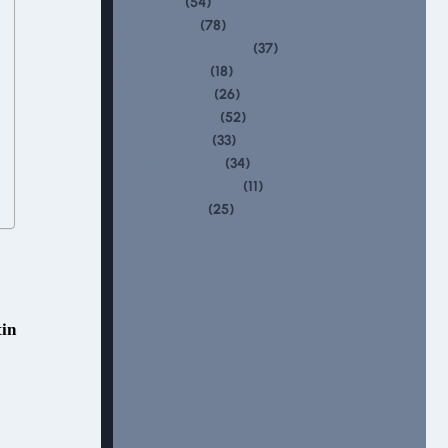
(54)
İş Hukuku
(78)
Kira Hukuku
(37)
Medeni Usul Hukuku
(18)
Miras Hukuku
(26)
Sağlık Hukuku
(52)
Ticaret Hukuku
(33)
Trafik Hukuku
(34)
Tüketici Hukuku
(11)
Uluslararası Hukuk
(25)
Vergi Hukuku
in