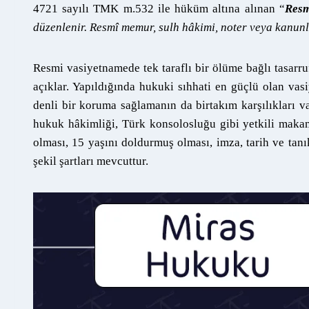
4721 sayılı TMK m.532 ile hüküm altına alınan “
Resm
düzenlenir. Resmî memur, sulh hâkimi, noter veya kanunla
Resmi vasiyetnamede tek taraflı bir ölüme bağlı tasarruf
açıklar. Yapıldığında hukuki sıhhati en güçlü olan va
denli bir koruma sağlamanın da birtakım karşılıkları v
hukuk hâkimliği, Türk konsolosluğu gibi yetkili makam
olması, 15 yaşını doldurmuş olması, imza, tarih ve tan
şekil şartları mevcuttur.