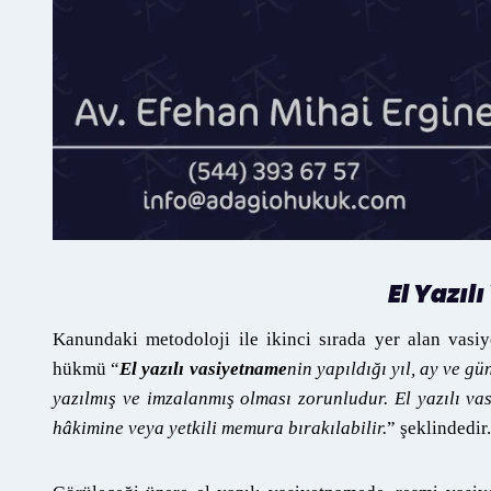
El Yazı
Kanundaki metodoloji ile ikinci sırada yer alan vasi
hükmü “
El yazılı vasiyetname
nin yapıldığı yıl, ay ve g
yazılmış ve imzalanmış olması zorunludur. El yazılı va
hâkimine veya yetkili memura bırakılabilir.
” şeklindedir.