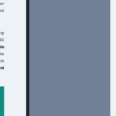
or
nti
yıp
ili
nin
 bu
nin
ni