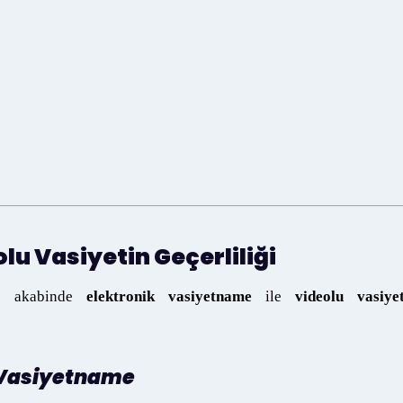
eolu Vasiyetin Geçerliliği
 ve akabinde
elektronik vasiyetname
ile
videolu vasiyet
Vasiyetname