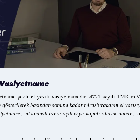
lı Vasiyetname
yetname şekli el yazılı vasiyetnamedir. 4721 sayılı TMK m.
ün gösterilerek başından sonuna kadar mirasbırakanın el yazısı
siyetname, saklanmak üzere açık veya kapalı olarak notere, s