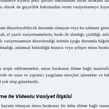
etnameye kıyasla şekli şartları bakımından miras bırakana d
ucu olarak da geçerlilik bakımından resmi vasiyetnameye kıya
etname düzenleyebilecek durumda olmayan veya bu zahmete gir
, el yazılı vasiyetnamelerin; baskı ile alındığı, çizildiği, an
lı vasiyetnamenin düzenlendiği ürünün (çoğu durumda kâğıdı
ı olmadığı, anlamsal bütünlüğü bozucu veya çelişen miras bıra
.
 tespit edilememekte, miras bırakanın ölüme bağlı tasarrufl
de de uzun ve yıpratıcı yargılama süreçleri işlemekte ve fa
 yok olup gitmektedir.
me Ile Videolu Vasiyet İlişkisi
 hayatta olmayan miras bırakanın bir daha ölüme bağlı tasar