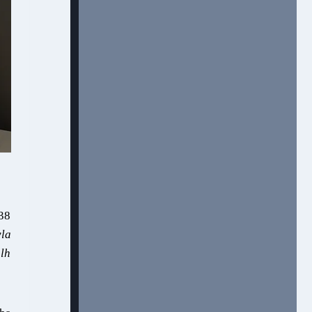
538
yla
ulh