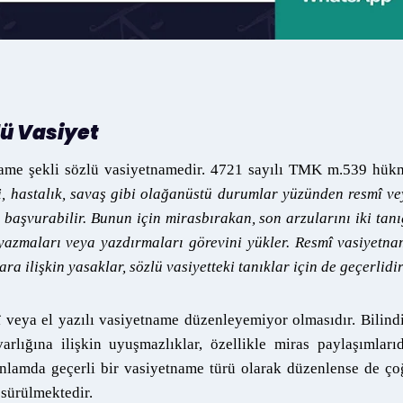
lü Vasiyet
tname şekli sözlü vasiyetnamedir. 4721 sayılı TMK m.539 hü
i, hastalık, savaş gibi olağanüstü durumlar yüzünden resmî v
başvurabilir. Bunun için mirasbırakan, son arzularını iki tan
yazmaları veya yazdırmaları görevini yükler. Resmî vasiyetn
 ilişkin yasaklar, sözlü vasiyetteki tanıklar için de geçerlidi
î veya el yazılı vasiyetname düzenleyemiyor olmasıdır. Bilind
arlığına ilişkin uyuşmazlıklar, özellikle miras paylaşımlarıd
nlamda geçerli bir vasiyetname türü olarak düzenlense de ç
 sürülmektedir.