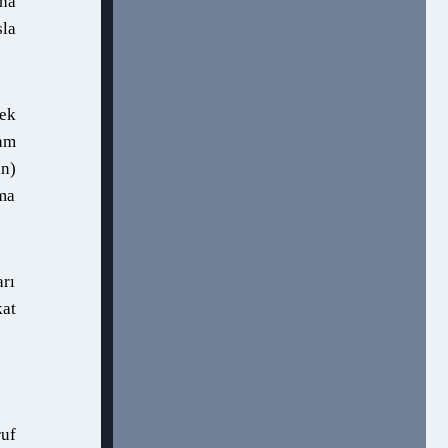
aha
sla
mek
lam
n)
kma
arı
kat
ruf