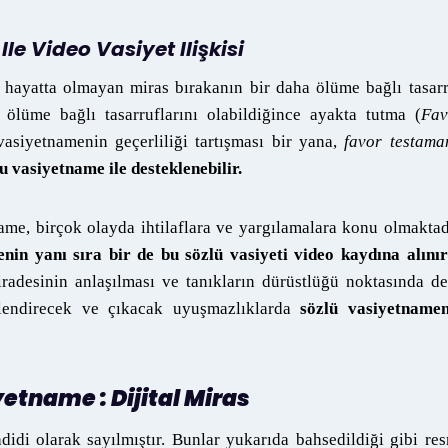
Ile Video Vasiyet Ilişkisi
 hayatta olmayan miras bırakanın bir daha ölüme bağlı tasar
lüme bağlı tasarruflarını olabildiğince ayakta tutma (
Fav
vasiyetnamenin geçerliliği tartışması bir yana,
favor testama
u vasiyetname ile desteklenebilir.
ame, birçok olayda ihtilaflara ve yargılamalara konu olmaktad
in yanı sıra bir de bu sözlü vasiyeti video kaydına alınır
radesinin anlaşılması ve tanıkların dürüstlüğü noktasında de
üçlendirecek ve çıkacak uyuşmazlıklarda
sözlü vasiyetnamen
etname : Dijital Miras
idi olarak sayılmıştır. Bunlar yukarıda bahsedildiği gibi re