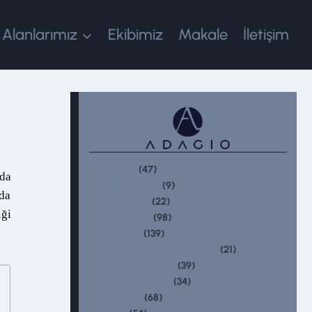
 Alanlarımız
Ekibimiz
Makale
İletişim
(47)
Aile Hukuku
da
(9)
Avukatlık Hukuku
 da
(22)
Bilişim Hukuku
iği
(98)
Borçlar Hukuku
(139)
Ceza Hukuku
(21)
Fikri Ve Sınai Mülkiyet Hukuku
(39)
Gayrimenkul Hukuku
(34)
İcra Ve İflas Hukuku
(68)
İdare Hukuku