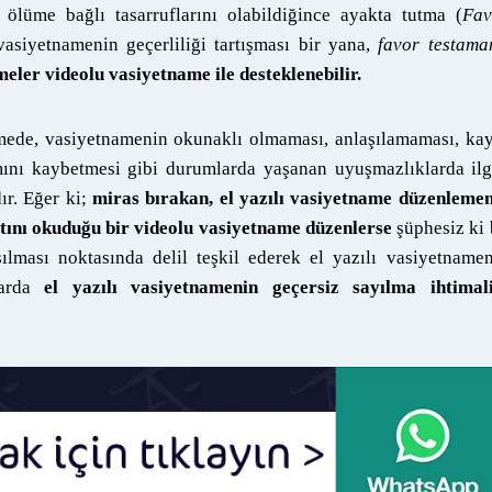
lüme bağlı tasarruflarını olabildiğince ayakta tutma (
Fav
vasiyetnamenin geçerliliği tartışması bir yana,
favor testama
eler videolu vasiyetname ile desteklenebilir.
namede, vasiyetnamenin okunaklı olmaması, anlaşılamaması, ka
mını kaybetmesi gibi durumlarda yaşanan uyuşmazlıklarda ilg
ır. Eğer ki;
miras bırakan, el yazılı vasiyetname düzenleme
atını okuduğu bir videolu vasiyetname düzenlerse
şüphesiz ki
ılması noktasında delil teşkil ederek el yazılı vasiyetname
arda
el yazılı vasiyetnamenin geçersiz sayılma ihtimali