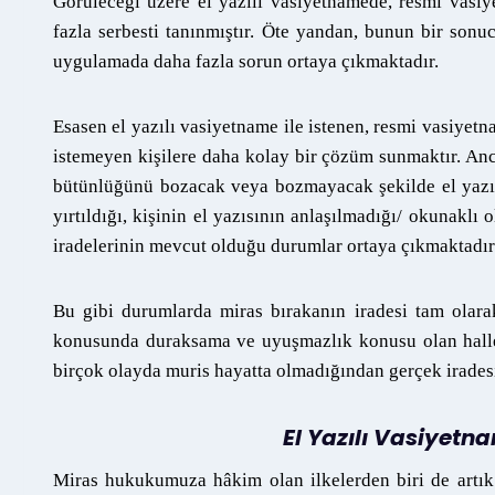
Görüleceği üzere el yazılı vasiyetnamede, resmi vasiy
fazla serbesti tanınmıştır. Öte yandan, bunun bir son
uygulamada daha fazla sorun ortaya çıkmaktadır.
Esasen el yazılı vasiyetname ile istenen, resmi vasiy
istemeyen kişilere daha kolay bir çözüm sunmaktır. Ancak
bütünlüğünü bozacak veya bozmayacak şekilde el yazı
yırtıldığı, kişinin el yazısının anlaşılmadığı/ okunakl
iradelerinin mevcut olduğu durumlar ortaya çıkmaktadır
Bu gibi durumlarda miras bırakanın iradesi tam olarak
konusunda duraksama ve uyuşmazlık konusu olan haller
birçok olayda muris hayatta olmadığından gerçek iradesi
El Yazılı Vasiyetna
Miras hukukumuza hâkim olan ilkelerden biri de artık