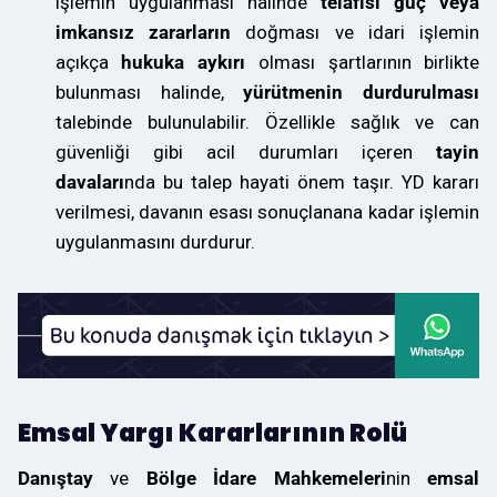
işlemin uygulanması halinde
telafisi güç veya
imkansız zararların
doğması ve idari işlemin
açıkça
hukuka aykırı
olması şartlarının birlikte
bulunması halinde,
yürütmenin durdurulması
talebinde bulunulabilir. Özellikle sağlık ve can
güvenliği gibi acil durumları içeren
tayin
davaları
nda bu talep hayati önem taşır. YD kararı
verilmesi, davanın esası sonuçlanana kadar işlemin
uygulanmasını durdurur.
Emsal Yargı Kararlarının Rolü
Danıştay
ve
Bölge İdare Mahkemeleri
nin
emsal