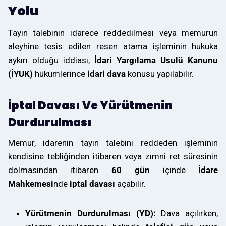
Yolu
Tayin talebinin idarece reddedilmesi veya memurun
aleyhine tesis edilen resen atama işleminin hukuka
aykırı olduğu iddiası,
İdari Yargılama Usulü Kanunu
(İYUK)
hükümlerince
idari dava
konusu yapılabilir.
İptal Davası Ve Yürütmenin
Durdurulması
Memur, idarenin tayin talebini reddeden işleminin
kendisine tebliğinden itibaren veya zımni ret süresinin
dolmasından itibaren
60 gün
içinde
İdare
Mahkemesi
nde
iptal davası
açabilir.
Yürütmenin Durdurulması (YD):
Dava açılırken,