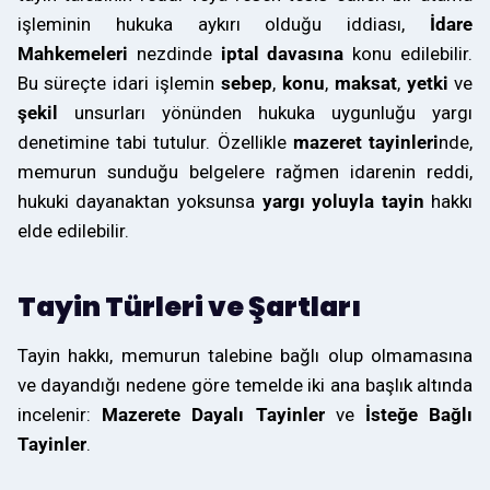
işleminin hukuka aykırı olduğu iddiası,
İdare
Mahkemeleri
nezdinde
iptal davasına
konu edilebilir.
Bu süreçte idari işlemin
sebep
,
konu
,
maksat
,
yetki
ve
şekil
unsurları yönünden hukuka uygunluğu yargı
denetimine tabi tutulur. Özellikle
mazeret tayinleri
nde,
memurun sunduğu belgelere rağmen idarenin reddi,
hukuki dayanaktan yoksunsa
yargı yoluyla tayin
hakkı
elde edilebilir.
Tayin Türleri ve Şartları
Tayin hakkı, memurun talebine bağlı olup olmamasına
ve dayandığı nedene göre temelde iki ana başlık altında
incelenir:
Mazerete Dayalı Tayinler
ve
İsteğe Bağlı
Tayinler
.