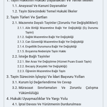
Tayin Hakkının Hukuki Dayanakları Ve Temel İlkeleri
Anayasal Ve Kanuni Dayanaklar
Tayin Sürecindeki Temel Hukuki İlkeler
Tayin Türleri Ve Şartları
Mazerete Dayalı Tayinler (Zorunlu Yer Değişiklikleri)
Aile Birliği Mazeretine Bağlı Yer Değişikliği (Eş Durumu
Tayini)
Sağlık Mazeretine Bağlı Yer Değişikliği
Can Güvenliği Mazeretine Bağlı Yer Değişikliği
Engellilik Durumuna Bağlı Yer Değişikliği
Boşanma Nedeniyle Tayin Hakkı
İsteğe Bağlı Tayinler
İller Arası Yer Değiştirme (Hizmet Puanı Esaslı Tayin)
Becayiş (Karşılıklı Yer Değişikliği)
Öğrenim Mazeretine Bağlı Tayin
Tayin Sürecinin İşleyişi Ve İdari Başvuru Yolları
Kurum İçi Değerlendirme Ve Cevap
Müracaat Sınırlamaları Ve Zorunlu Çalışma
Yükümlülüğü
Hukuki Uyuşmazlıklar Ve Yargı Yolu
İptal Davası Ve Yürütmenin Durdurulması