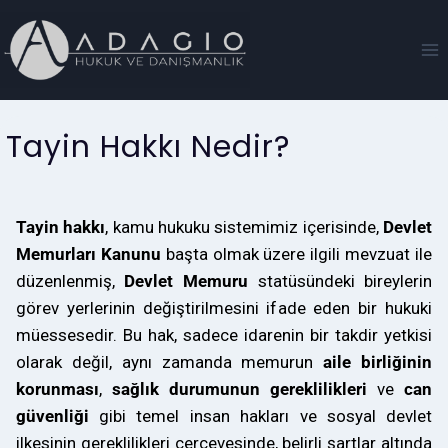
Tayin Hakkı Nedir?
Tayin hakkı
, kamu hukuku sistemimiz içerisinde,
Devlet
Memurları Kanunu
başta olmak üzere ilgili mevzuat ile
düzenlenmiş,
Devlet Memuru
statüsündeki bireylerin
görev yerlerinin değiştirilmesini ifade eden bir hukuki
müessesedir. Bu hak, sadece idarenin bir takdir yetkisi
olarak değil, aynı zamanda memurun
aile birliğinin
korunması
,
sağlık durumunun gereklilikleri
ve
can
güvenliği
gibi temel insan hakları ve sosyal devlet
ilkesinin gereklilikleri çerçevesinde, belirli şartlar altında