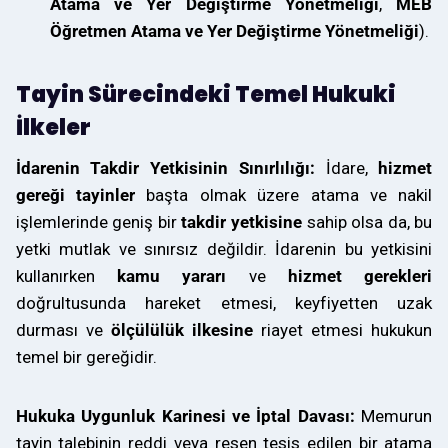
Atama ve Yer Değiştirme Yönetmeliği
,
MEB
Öğretmen Atama ve Yer Değiştirme Yönetmeliği
).
Tayin Sürecindeki Temel Hukuki
İlkeler
İdarenin Takdir Yetkisinin Sınırlılığı:
İdare,
hizmet
gereği tayinler
başta olmak üzere atama ve nakil
işlemlerinde geniş bir
takdir yetkisine
sahip olsa da, bu
yetki mutlak ve sınırsız değildir. İdarenin bu yetkisini
kullanırken
kamu yararı
ve
hizmet gerekleri
doğrultusunda hareket etmesi, keyfiyetten uzak
durması ve
ölçülülük ilkesine
riayet etmesi hukukun
temel bir gereğidir.
Hukuka Uygunluk Karinesi ve İptal Davası:
Memurun
tayin talebinin reddi veya resen tesis edilen bir atama