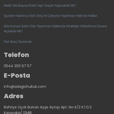
Malik Tek Başına Riskli Yapı Tespiti Yaptırabilir Mi?
İşçiden Habersiz SGK Giriş Ve Çıkışının Yapılması Halinde Haklar
Aile Konutu Şerhi Olan Taşınmaz Hakkında Ortaklığın Giderilmesi Davası
Açılabilir Mi?
Pert Araç Tazminatı
Telefon
0544 393 67 57
E-Posta
info@adagiohukuk.com
Adres
Bahriye Üçok Bulvarı Ayşe Aytop Apt. No:4/2 K:1 D:2
Karşıyaka/ İZMİR