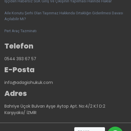
İşçiden Habersiz SGK Giriş Ve Çıkışının Yapılması Halinde Haklar
Aile Konutu Şerhi Olan Taşınmaz Hakkında Ortaklığın Giderilmesi Davası
Açılabilir Mi?
Pert Araç Tazminatı
Telefon
0544 393 67 57
E-Posta
info@adagiohukuk.com
Adres
Bahriye Üçok Bulvarı Ayşe Aytop Apt. No:4/2 K:1 D:2
Karşıyaka/ İZMİR