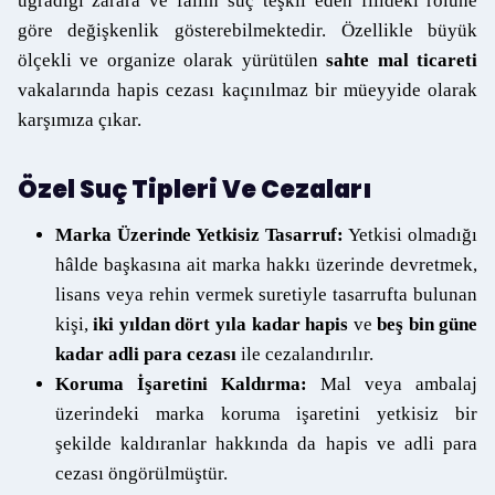
uğradığı zarara ve failin suç teşkil eden fiildeki rolüne
göre değişkenlik gösterebilmektedir. Özellikle büyük
ölçekli ve organize olarak yürütülen
sahte mal ticareti
vakalarında hapis cezası kaçınılmaz bir müeyyide olarak
karşımıza çıkar.
Özel Suç Tipleri Ve Cezaları
Marka Üzerinde Yetkisiz Tasarruf:
Yetkisi olmadığı
hâlde başkasına ait marka hakkı üzerinde devretmek,
lisans veya rehin vermek suretiyle tasarrufta bulunan
kişi,
iki yıldan dört yıla kadar hapis
ve
beş bin güne
kadar adli para cezası
ile cezalandırılı
r.
Koruma İşaretini Kaldırma:
Mal veya ambalaj
üzerindeki marka koruma işaretini yetkisiz bir
şekilde kaldıranlar hakkında da hapis ve adli para
cezası öngörülmüştür.