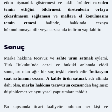
etkin pişmanlık göstermesi ve taklit ürünleri
nereden
temin ettiğini bildirmesi
,
üretenlerin ortaya
çıkarılmasını sağlaması
ve
mallara el konulmasını
temin etmesi
halinde, hakkında cezaya
hükmolunmayabilir veya cezasında indirim yapılabilir.
Sonuç
Marka hakkına tecavüz ve
sahte ürün satmak
eylemi,
Türk Hukuku’nda cezai ve hukuki anlamda ciddi
sonuçları olan ağır bir suç teşkil etmektedir.
İmitasyon
saat satmanın cezası
,
A kalite ürün satmak
adı altında
dahi olsa,
marka hakkına tecavüzün cezası
ndan bağımsız
düşünülemez ve aynı yasal yaptırımlara tabidir.
Bu kapsamda ticari faaliyette bulunan her kişi ve