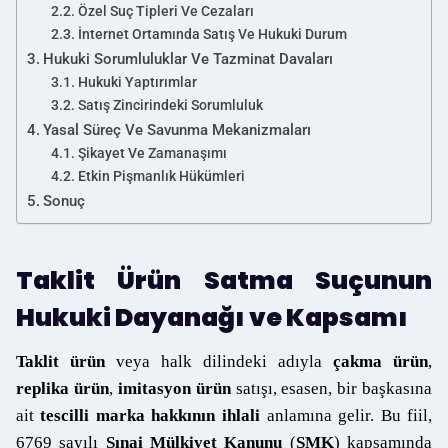
Özel Suç Tipleri Ve Cezaları
İnternet Ortamında Satış Ve Hukuki Durum
Hukuki Sorumluluklar Ve Tazminat Davaları
Hukuki Yaptırımlar
Satış Zincirindeki Sorumluluk
Yasal Süreç Ve Savunma Mekanizmaları
Şikayet Ve Zamanaşımı
Etkin Pişmanlık Hükümleri
Sonuç
Taklit Ürün Satma Suçunun
Hukuki Dayanağı ve Kapsamı
Taklit ürün
veya halk dilindeki adıyla
çakma ürün
,
replika ürün
,
imitasyon ürün
satışı, esasen, bir başkasına
ait
tescilli marka hakkının ihlali
anlamına gelir. Bu fiil,
6769 sayılı
Sınai Mülkiyet Kanunu
(
SMK
) kapsamında