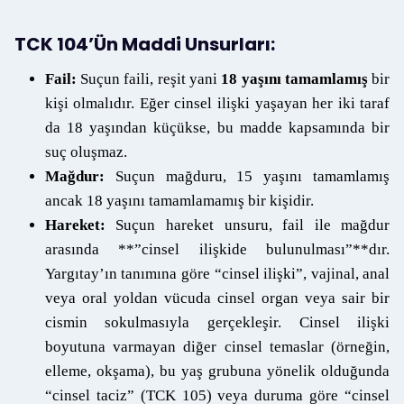
TCK 104’ün Maddi Unsurları:
Fail:
Suçun faili, reşit yani
18 yaşını tamamlamış
bir
kişi olmalıdır. Eğer cinsel ilişki yaşayan her iki taraf
da 18 yaşından küçükse, bu madde kapsamında bir
suç oluşmaz.
Mağdur:
Suçun mağduru, 15 yaşını tamamlamış
ancak 18 yaşını tamamlamamış bir kişidir.
Hareket:
Suçun hareket unsuru, fail ile mağdur
arasında **”cinsel ilişkide bulunulması”**dır.
Yargıtay’ın tanımına göre “cinsel ilişki”, vajinal, anal
veya oral yoldan vücuda cinsel organ veya sair bir
cismin sokulmasıyla gerçekleşir. Cinsel ilişki
boyutuna varmayan diğer cinsel temaslar (örneğin,
elleme, okşama), bu yaş grubuna yönelik olduğunda
“cinsel taciz” (TCK 105) veya duruma göre “cinsel