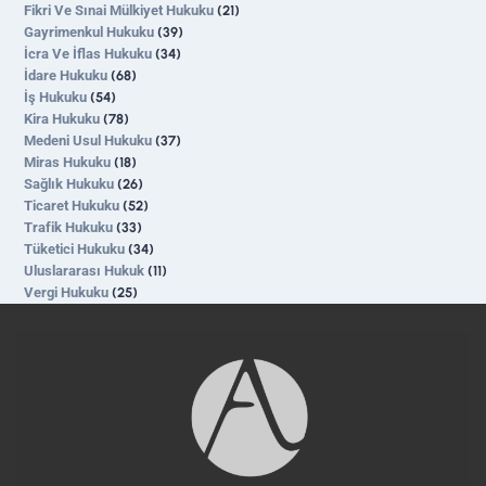
Fikri Ve Sınai Mülkiyet Hukuku
(21)
Gayrimenkul Hukuku
(39)
İcra Ve İflas Hukuku
(34)
İdare Hukuku
(68)
İş Hukuku
(54)
Kira Hukuku
(78)
Medeni Usul Hukuku
(37)
Miras Hukuku
(18)
Sağlık Hukuku
(26)
Ticaret Hukuku
(52)
Trafik Hukuku
(33)
Tüketici Hukuku
(34)
Uluslararası Hukuk
(11)
Vergi Hukuku
(25)