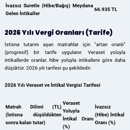
İvazsız Suretle (Hibe/Bağış) Meydana
66.935 TL
Gelen İntikaller
2026 Yılı Vergi Oranları (Tarife)
İstisna tutarını aşan matrahlar için “artan oranlı”
(progresif) bir tarife uygulanır. Veraset yoluyla
intikallerde oranlar, hibe yoluyla intikallere göre daha
düşüktür. 2026 yılı tarifesi şu şekildedir
:
2026 Yılı Veraset ve İntikal Vergisi Tarifesi
Veraset
Matrah Dilimi (TL)
İvazsız
Yoluyla
(İstisna düşüldükten
(Hibe) İntikal
İntikal Oranı
sonra kalan tutar)
Oranı (%)
(%)