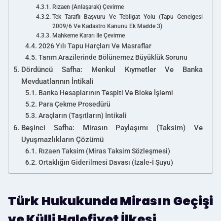
Rızaen (Anlaşarak) Çevirme
Tek Taraflı Başvuru Ve Tebligat Yolu (Tapu Genelgesi
2009/6 Ve Kadastro Kanunu Ek Madde 3)
Mahkeme Kararı Ile Çevirme
2026 Yılı Tapu Harçları Ve Masraflar
Tarım Arazilerinde Bölünemez Büyüklük Sorunu
Dördüncü Safha: Menkul Kıymetler Ve Banka
Mevduatlarının İntikali
Banka Hesaplarının Tespiti Ve Bloke İşlemi
Para Çekme Prosedürü
Araçların (Taşıtların) İntikali
Beşinci Safha: Mirasın Paylaşımı (Taksim) Ve
Uyuşmazlıkların Çözümü
Rızaen Taksim (Miras Taksim Sözleşmesi)
Ortaklığın Giderilmesi Davası (İzale-İ Şuyu)
Türk Hukukunda Mirasın Geçişi
ve Külli Halefiyet İlkesi