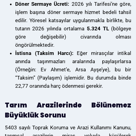
Döner Sermaye Ücreti:
2026 yılı Tarifesi’ne göre,
işlem başına döner sermaye hizmet bedeli tahsil
edilir. Yöresel katsayılar uygulanmakla birlikte, bu
tutarın 2026 yılında ortalama
5.324 TL
(bölgeye
göre değişebilir) civarında olması
öngörülmektedir.
İstisna (Taksim Harcı):
Eğer mirasçılar intikal
anında taşınmazları aralarında paylaşırlarsa
(Örneğin: Ev Ahmet’e, Arsa Ayşe’ye), bu bir
“Taksim” (Paylaşım) işlemidir. Bu durumda binde
22,77 oranında harç ödenmesi gerekir.
Tarım Arazilerinde Bölünemez
Büyüklük Sorunu
5403 sayılı Toprak Koruma ve Arazi Kullanımı Kanunu,
tarımsal arazilerin miras yoluyla küçülerek