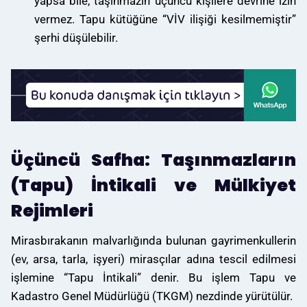
yapsa bile, taşınmazın üçüncü kişilere devrine izin
vermez. Tapu kütüğüne “VİV ilişiği kesilmemiştir”
şerhi düşülebilir.
Üçüncü Safha: Taşınmazların
(Tapu) İntikali ve Mülkiyet
Rejimleri
Mirasbırakanın malvarlığında bulunan gayrimenkullerin
(ev, arsa, tarla, işyeri) mirasçılar adına tescil edilmesi
işlemine “Tapu İntikali” denir. Bu işlem Tapu ve
Kadastro Genel Müdürlüğü (TKGM) nezdinde yürütülür.