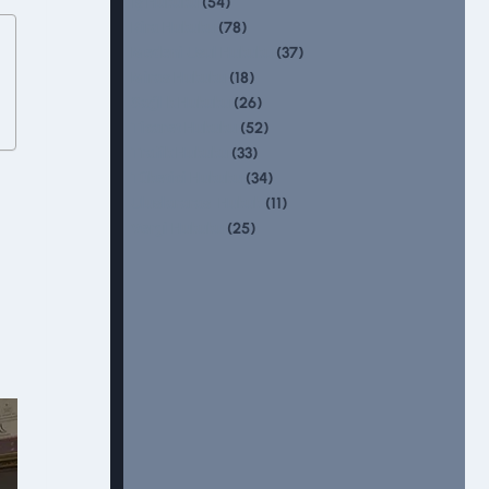
(54)
İş Hukuku
(78)
Kira Hukuku
(37)
Medeni Usul Hukuku
(18)
Miras Hukuku
(26)
Sağlık Hukuku
(52)
Ticaret Hukuku
(33)
Trafik Hukuku
(34)
Tüketici Hukuku
(11)
Uluslararası Hukuk
(25)
Vergi Hukuku