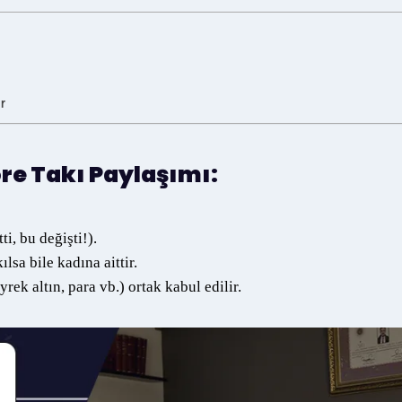
r
öre Takı Paylaşımı:
ti, bu değişti!).
lsa bile kadına aittir.
ek altın, para vb.) ortak kabul edilir.