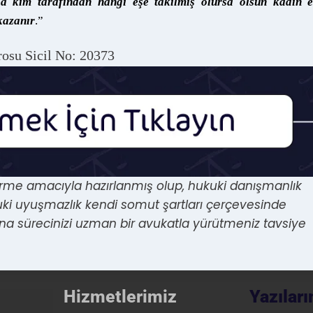
da kim tarafından hangi eşe takılmış olursa olsun kadın e
 kazanır
.”
osu Sicil No: 20373
dirme amacıyla hazırlanmış olup, hukuki danışmanlık
uki uyuşmazlık kendi somut şartları çerçevesinde
na sürecinizi uzman bir avukatla yürütmeniz tavsiye
Hizmetlerimiz
Yazılar