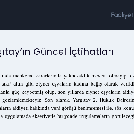
Faaliyet
ıtay’ın Güncel İçtihatları
usunda mahkeme kararlarında yeknesaklık mevcut olmayıp, es
akı/ altın gibi ziynet eşyaların kadına bağış olarak verild
nla güç kaybetmiş olup, son yıllarda ziynet eşyaların aidiy
i gözlemlemekteyiz. Son olarak, Yargıtay 2. Hukuk Dairesin
yaların aidiyeti hakkında yeni görüşü benimsemesi ile, söz kon
da uygulamada ekseriyetle bu yönde uygulamaların görüleceğ