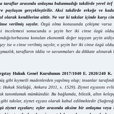
nda taraflar arasında anlaşma bulunmadığı takdirde yerel örf
re paylaşım gerçekleştirilir. Aksi takdirde erkeğe ve kadı
 olarak kendilerine aittir. Ne var ki takılar içinde karşı ci
se verilmiş sayılır.
Özgü olma konusunda çekişme varsa 
irkişi incelemesi sonucunda o şeyin her iki cinse özgü old
 sandığı/torbasına konulan ekonomik değer taşıyan şeyin aidiy
 ise o cinse verilmiş sayılır, o şeyin her iki cinse özgü old
şmazlık, tarafların iddia ve savunmaları da dikkate alınarak
rgıtay Hukuk Genel Kurulunun 2017/1040 E. 2020/240 K. 
müş gibi kıymetli madenlerden yapılmış olup; insanlar tarafın
: Hukuk Sözlüğü, Ankara 2011, s. 1529). Ziynet eşyasını evli
ak tanımlamak mümkündür. Bu bağlamda, bilezik, altın kelep
k gibi takılar, ziynet eşyası olarak kabul edilmektedir (Sağıroğ
ü ziynet eşyaları; eşler arasında aksine bir anlaşma veya 