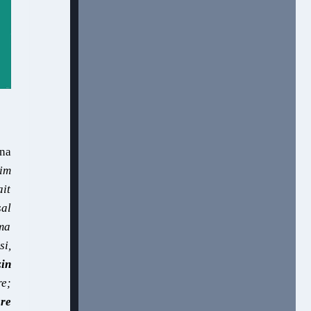
na
im
ait
sal
rma
si,
in
re;
re