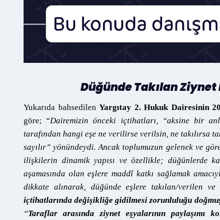
Düğünde Takılan Ziynet E
Yukarıda bahsedilen
Yargıtay 2. Hukuk Dairesinin 20
göre; “
Dairemizin önceki içtihatları, “aksine bir a
tarafından hangi eşe ne verilirse verilsin, ne takılırsa ta
sayılır” yönündeydi. Ancak toplumuzun gelenek ve gör
ilişkilerin dinamik yapısı ve özellikle; düğünlerde 
aşamasında olan eşlere maddî katkı sağlamak amacıyla
dikkate alınarak, düğünde eşlere takılan/verilen ve
içtihatlarında değişikliğe gidilmesi zorunluluğu doğmu
“
Taraflar arasında ziynet eşyalarının paylaşımı