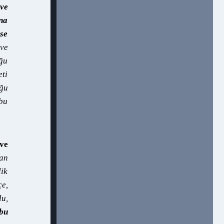
 ve
na
nse
ve
uğu
eti
uğu
 bu
ve
dan
lik
çe,
lu,
bu