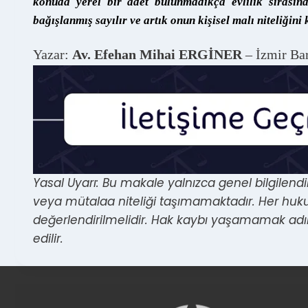
konuda yerel bir âdet bulunmadıkça evlilik sırasın
bağışlanmış sayılır ve artık onun kişisel malı niteliğini
Yazar:
Av. Efehan Mihai ERGİNER
– İzmir Bar
Yasal Uyarı: Bu makale yalnızca genel bilgilen
veya mütalaa niteliği taşımamaktadır. Her huk
değerlendirilmelidir. Hak kaybı yaşamamak adı
edilir.