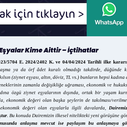
şyalar Kime Aittir – İçtihatlar
23/5704 E. 2024/2402 K. ve 04/04/2024 Tarihli ilke kararı
nlaşma ya da örf âdet kuralı olmadığı takdirde, düğünde k
kılsın (ziynet eşyası, altın, döviz, TL vs.) bunların hepsi kadına 
eneklerinin zamanla değişikliğe uğraması, ekonomik ve hukuk
kadına özgü ziynet eşyalarının dışında, ortak bir yaşam ku
, ekonomik değeri olan başka şeylerin de takılması/verilme
 ekonomik değeri olan eşyalarla ilgili davalarda,
Dairemiz
ştur
. Bu konuda Dairemizin ilkesel nitelikteki yeni görüşüne gö
 konusunda anlaşma mevcut ise paylaşım bu anlaşmaya gö