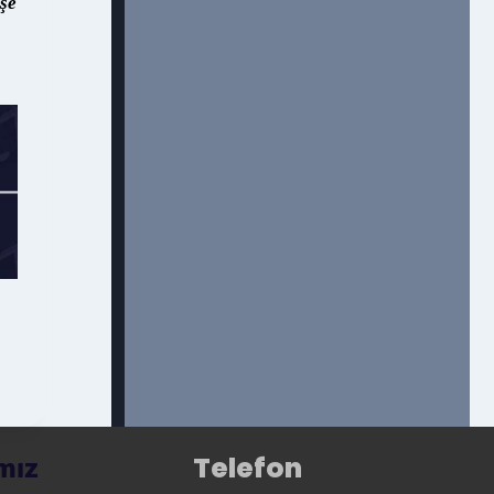
şe
Telefon
ımız