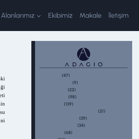
 Alanlarımız
Ekibimiz
Makale
İletişim
(47)
Aile Hukuku
ki
(9)
Avukatlık Hukuku
iği
(22)
Bilişim Hukuku
eti
(98)
Borçlar Hukuku
in
(139)
Ceza Hukuku
(21)
Fikri Ve Sınai Mülkiyet Hukuku
usu
(39)
Gayrimenkul Hukuku
ini
(34)
İcra Ve İflas Hukuku
(68)
İdare Hukuku