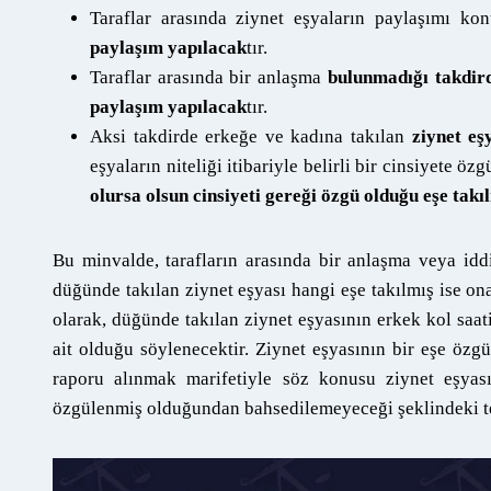
Taraflar arasında ziynet eşyaların paylaşımı k
paylaşım yapılacak
tır.
Taraflar arasında bir anlaşma
bulunmadığı takdird
paylaşım yapılacak
tır.
Aksi takdirde erkeğe ve kadına takılan
ziynet eş
eşyaların niteliği itibariyle belirli bir cinsiyete
olursa olsun cinsiyeti gereği özgü olduğu eşe takıl
Bu minvalde, tarafların arasında bir anlaşma veya idd
düğünde takılan ziynet eşyası hangi eşe takılmış ise ona
olarak, düğünde takılan ziynet eşyasının erkek kol saati
ait olduğu söylenecektir. Ziynet eşyasının bir eşe özg
raporu alınmak marifetiyle söz konusu ziynet eşyas
özgülenmiş olduğundan bahsedilemeyeceği şeklindeki te