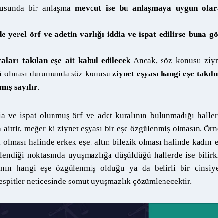
onusunda bir anlaşma
mevcut ise bu anlaşmaya uygun olar
e yerel örf ve adetin varlığı iddia ve ispat edilirse buna g
yaları takılan eşe ait kabul edilecek
Ancak, söz konusu ziyn
 özgü olması durumunda söz konusu
ziynet eşyası hangi eşe takıl
mış sayılır
.
ia ve ispat olunmuş örf ve adet kuralının bulunmadığı halle
 aittir, meğer ki ziynet eşyası bir eşe özgülenmiş olmasın. Ör
 olması halinde erkek eşe, altın bilezik olması halinde kadın 
ülendiği noktasında uyuşmazlığa düşüldüğü hallerde ise bilirk
ının hangi eşe özgülenmiş olduğu ya da belirli bir cinsiye
spitler neticesinde somut uyuşmazlık çözümlenecektir.