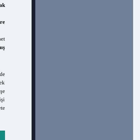
ak
öre
et
mış
rde
nek
eşe
işi
te