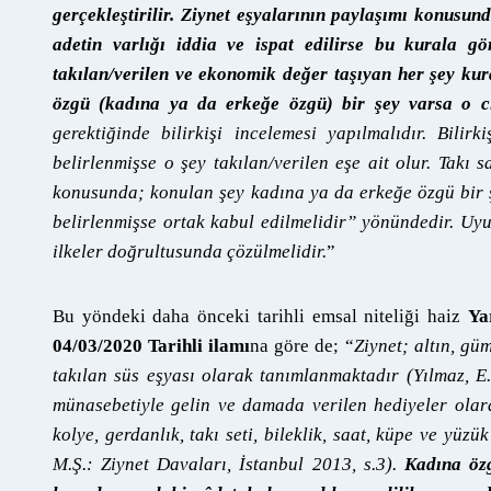
gerçekleştirilir. Ziynet eşyalarının paylaşımı konusu
adetin varlığı iddia ve ispat edilirse bu kurala gö
takılan/verilen ve ekonomik değer taşıyan her şey kural
özgü (kadına ya da erkeğe özgü) bir şey varsa o cin
gerektiğinde bilirkişi incelemesi yapılmalıdır. Bil
belirlenmişse o şey takılan/verilen eşe ait olur. Takı
konusunda; konulan şey kadına ya da erkeğe özgü bir şey
belirlenmişse ortak kabul edilmelidir” yönündedir. Uyu
ilkeler doğrultusunda çözülmelidir.
”
Bu yöndeki daha önceki tarihli emsal niteliği haiz
Ya
04/03/2020 Tarihli ilamı
na göre de; “
Ziynet; altın, gü
takılan süs eşyası olarak tanımlanmaktadır (Yılmaz, E.
münasebetiyle gelin ve damada verilen hediyeler olar
kolye, gerdanlık, takı seti, bileklik, saat, küpe ve yüzü
M.Ş.: Ziynet Davaları, İstanbul 2013, s.3).
Kadına özg