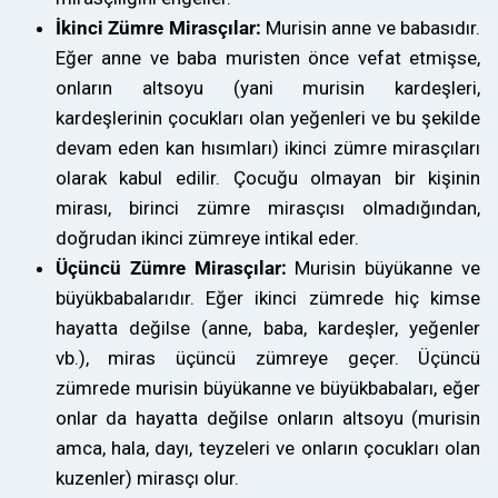
İkinci Zümre Mirasçılar:
Murisin anne ve babasıdır.
Eğer anne ve baba muristen önce vefat etmişse,
onların altsoyu (yani murisin kardeşleri,
kardeşlerinin çocukları olan yeğenleri ve bu şekilde
devam eden kan hısımları) ikinci zümre mirasçıları
olarak kabul edilir. Çocuğu olmayan bir kişinin
mirası, birinci zümre mirasçısı olmadığından,
doğrudan ikinci zümreye intikal eder.
Üçüncü Zümre Mirasçılar:
Murisin büyükanne ve
büyükbabalarıdır. Eğer ikinci zümrede hiç kimse
hayatta değilse (anne, baba, kardeşler, yeğenler
vb.), miras üçüncü zümreye geçer. Üçüncü
zümrede murisin büyükanne ve büyükbabaları, eğer
onlar da hayatta değilse onların altsoyu (murisin
amca, hala, dayı, teyzeleri ve onların çocukları olan
kuzenler) mirasçı olur.