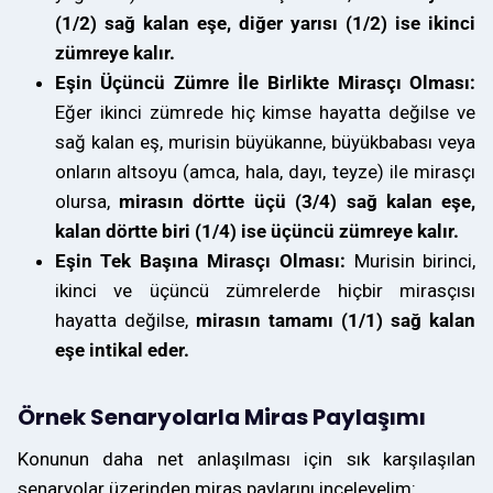
(1/2) sağ kalan eşe, diğer yarısı (1/2) ise ikinci
zümreye kalır.
Eşin Üçüncü Zümre İle Birlikte Mirasçı Olması:
Eğer ikinci zümrede hiç kimse hayatta değilse ve
sağ kalan eş, murisin büyükanne, büyükbabası veya
onların altsoyu (amca, hala, dayı, teyze) ile mirasçı
olursa,
mirasın dörtte üçü (3/4) sağ kalan eşe,
kalan dörtte biri (1/4) ise üçüncü zümreye kalır.
Eşin Tek Başına Mirasçı Olması:
Murisin birinci,
ikinci ve üçüncü zümrelerde hiçbir mirasçısı
hayatta değilse,
mirasın tamamı (1/1) sağ kalan
eşe intikal eder.
Örnek Senaryolarla Miras Paylaşımı
Konunun daha net anlaşılması için sık karşılaşılan
senaryolar üzerinden miras paylarını inceleyelim: