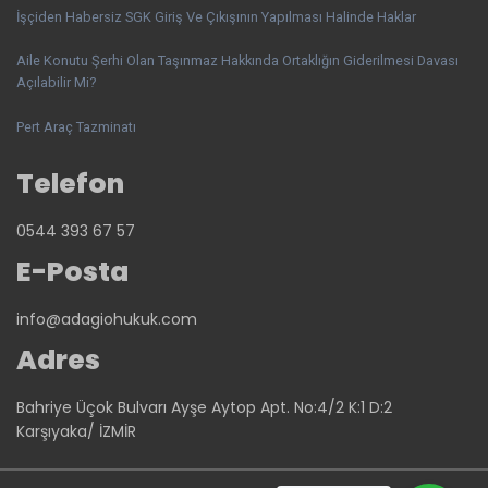
İşçiden Habersiz SGK Giriş Ve Çıkışının Yapılması Halinde Haklar
Aile Konutu Şerhi Olan Taşınmaz Hakkında Ortaklığın Giderilmesi Davası
Açılabilir Mi?
Pert Araç Tazminatı
Telefon
0544 393 67 57
E-Posta
info@adagiohukuk.com
Adres
Bahriye Üçok Bulvarı Ayşe Aytop Apt. No:4/2 K:1 D:2
Karşıyaka/ İZMİR