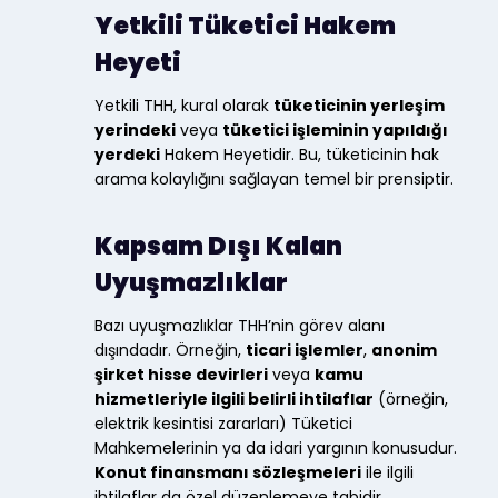
Yetkili Tüketici Hakem
Heyeti
Yetkili THH, kural olarak
tüketicinin yerleşim
yerindeki
veya
tüketici işleminin yapıldığı
yerdeki
Hakem Heyetidir. Bu, tüketicinin hak
arama kolaylığını sağlayan temel bir prensiptir.
Kapsam Dışı Kalan
Uyuşmazlıklar
Bazı uyuşmazlıklar THH’nin görev alanı
dışındadır. Örneğin,
ticari işlemler
,
anonim
şirket hisse devirleri
veya
kamu
hizmetleriyle ilgili belirli ihtilaflar
(örneğin,
elektrik kesintisi zararları) Tüketici
Mahkemelerinin ya da idari yargının konusudur.
Konut finansmanı sözleşmeleri
ile ilgili
ihtilaflar da özel düzenlemeye tabidir.