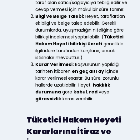
taraf olan satıcı/sağlayıcıya tebliğ edilir ve
cevap vermesi için makul bir süre tanınır.
Bilgi ve Belge Talebi:
Heyet, taraflardan
ek bilgi ve belge talep edebilir. Gerekli
durumlarda, uyuşmazlığın niteliğine göre
bilirkişi incelemesi yaptırılabilir. (
Tüketici
Hakem Heyeti bilirkişi ücreti
genellikle
ilgili idare tarafından karşılanır, ancak
istisnalar mevcuttur.)
Karar Verilmesi:
Başvurunun yapıldığı
tarihten itibaren
en geç altı ay
içinde
karar verilmesi esastır. Bu süre, zorunlu
hallerde uzatılabilir. Heyet,
haklılık
durumuna
göre
kabul
,
red
veya
görevsizlik
kararı verebilir.
Tüketici Hakem Heyeti
Kararlarına İtiraz ve