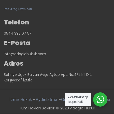
Pert Araç Tazminatı
Telefon
0544 393 67 57
E-Posta
info@adagiohukuk.com
Adres
Bahriye Üçok Bulvarı Ayşe Aytop Apt. No:4/2 K:1 D:2
Karşıyaka/ İZMİR
7/24 Whatsapp
-
-
İzmir Hukuk
Aydınlatma
Gizlilik Ve Çerez Politikası
İletişim Hattı
Tüm Hakları Saklıdır. © 2023 Adagio Hukuk