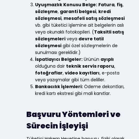
Uyuşmazlık Konusu Belge:
Fatura
,
fiş
,
sözleşme
,
garanti belgesi
,
kredi
sözleşmesi
,
mesafeli satış sözleşmesi
vb. gibi tüketici işlemine ait belgelerin aslı
veya okunaklı fotokopileri. (
Taksitli satış
sözleşmeleri
veya
devre tatil
sözleşmesi
gibi özel sözleşmelerin de
sunulması gereklidir.)
İspatlayıcı Belgeler:
Ürünün
ayıplı
olduğuna dair
teknik servis raporu
,
fotoğraflar
,
video kayıtları
, e-posta
veya yazışmalar gibi tüm deliller.
Bankacılık İşlemleri:
Ödeme dekontları,
kredi kartı ekstresi gibi mali kanıtlar.
Başvuru Yöntemleri ve
Sürecin İşleyişi
Tüketici Hakem Heyetine başvuru, fiziki olarak