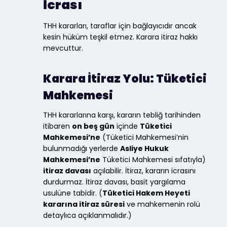
İcrası
THH kararları, taraflar için bağlayıcıdır ancak
kesin hüküm teşkil etmez. Karara itiraz hakkı
mevcuttur.
Karara İtiraz Yolu: Tüketici
Mahkemesi
THH kararlarına karşı, kararın tebliğ tarihinden
itibaren
on beş gün
içinde
Tüketici
Mahkemesi’ne
(Tüketici Mahkemesi’nin
bulunmadığı yerlerde
Asliye Hukuk
Mahkemesi’ne
Tüketici Mahkemesi sıfatıyla)
itiraz davası
açılabilir. İtiraz, kararın icrasını
durdurmaz. İtiraz davası, basit yargılama
usulüne tabidir. (
Tüketici Hakem Heyeti
kararına itiraz süresi
ve mahkemenin rolü
detaylıca açıklanmalıdır.)