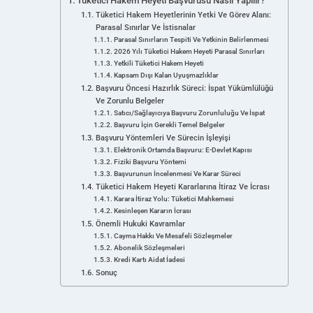
Tüketici Hakem Heyeti Başvurusu Nasıl Yapılır?
Tüketici Hakem Heyetlerinin Yetki Ve Görev Alanı:
Parasal Sınırlar Ve İstisnalar
Parasal Sınırların Tespiti Ve Yetkinin Belirlenmesi
2026 Yılı Tüketici Hakem Heyeti Parasal Sınırları
Yetkili Tüketici Hakem Heyeti
Kapsam Dışı Kalan Uyuşmazlıklar
Başvuru Öncesi Hazırlık Süreci: İspat Yükümlülüğü
Ve Zorunlu Belgeler
Satıcı/Sağlayıcıya Başvuru Zorunluluğu Ve İspat
Başvuru İçin Gerekli Temel Belgeler
Başvuru Yöntemleri Ve Sürecin İşleyişi
Elektronik Ortamda Başvuru: E-Devlet Kapısı
Fiziki Başvuru Yöntemi
Başvurunun İncelenmesi Ve Karar Süreci
Tüketici Hakem Heyeti Kararlarına İtiraz Ve İcrası
Karara İtiraz Yolu: Tüketici Mahkemesi
Kesinleşen Kararın İcrası
Önemli Hukuki Kavramlar
Cayma Hakkı Ve Mesafeli Sözleşmeler
Abonelik Sözleşmeleri
Kredi Kartı Aidat İadesi
Sonuç