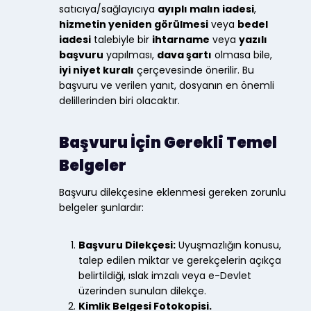
satıcıya/sağlayıcıya
ayıplı malın iadesi
,
hizmetin yeniden görülmesi
veya
bedel
iadesi
talebiyle bir
ihtarname
veya
yazılı
başvuru
yapılması,
dava şartı
olmasa bile,
iyi niyet kuralı
çerçevesinde önerilir. Bu
başvuru ve verilen yanıt, dosyanın en önemli
delillerinden biri olacaktır.
Başvuru İçin Gerekli Temel
Belgeler
Başvuru dilekçesine eklenmesi gereken zorunlu
belgeler şunlardır:
Başvuru Dilekçesi:
Uyuşmazlığın konusu,
talep edilen miktar ve gerekçelerin açıkça
belirtildiği, ıslak imzalı veya e-Devlet
üzerinden sunulan dilekçe.
Kimlik Belgesi Fotokopisi.