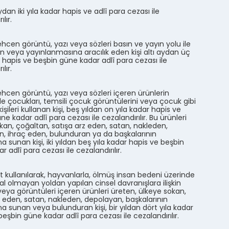
 aydan iki yıla kadar hapis ve adlî para cezası ile
lır.
hcen görüntü, yazı veya sözleri basın ve yayın yolu ile
n veya yayınlanmasına aracılık eden kişi altı aydan üç
r hapis ve beşbin güne kadar adlî para cezası ile
lır.
hcen görüntü, yazı veya sözleri içeren ürünlerin
e çocukları, temsili çocuk görüntülerini veya çocuk gibi
şileri kullanan kişi, beş yıldan on yıla kadar hapis ve
e kadar adlî para cezası ile cezalandırılır. Bu ürünleri
kan, çoğaltan, satışa arz eden, satan, nakleden,
, ihraç eden, bulunduran ya da başkalarının
a sunan kişi, iki yıldan beş yıla kadar hapis ve beşbin
 adlî para cezası ile cezalandırılır.
t kullanılarak, hayvanlarla, ölmüş insan bedeni üzerinde
l olmayan yoldan yapılan cinsel davranışlara ilişkin
 veya görüntüleri içeren ürünleri üreten, ülkeye sokan,
z eden, satan, nakleden, depolayan, başkalarının
na sunan veya bulunduran kişi, bir yıldan dört yıla kadar
beşbin güne kadar adlî para cezası ile cezalandırılır.