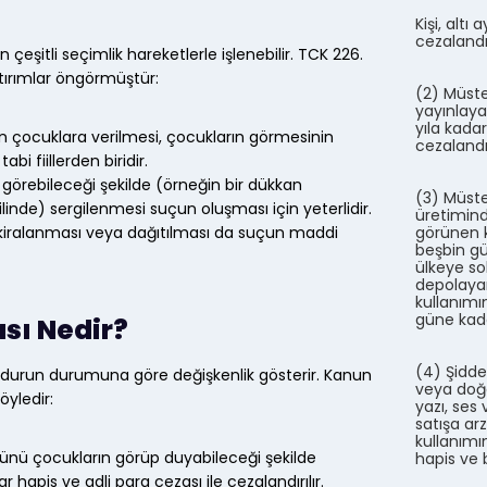
Kişi, altı
cezalandırı
 çeşitli seçimlik hareketlerle işlenebilir. TCK 226.
tırımlar öngörmüştür:
(2) Müste
yayınlaya
yıla kada
 çocuklara verilmesi, çocukların görmesinin
cezalandırı
i fiillerden biridir.
 görebileceği şekilde (örneğin bir dükkan
(3) Müste
linde) sergilenmesi suçun oluşması için yeterlidir.
üretimind
görünen ki
i, kiralanması veya dağıtılması da suçun maddi
beşbin gün
ülkeye so
depolayan
kullanımın
güne kadar
sı Nedir?
(4) Şidde
mağdurun durumuna göre değişkenlik gösterir. Kanun
veya doğa
öyledir:
yazı, ses
satışa ar
kullanımı
ünü çocukların görüp duyabileceği şekilde
hapis ve 
ar hapis ve adli para cezası ile cezalandırılır.