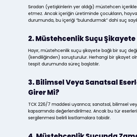
Sıradan (yetişkinlerin yer aldığı) müstehcen içerik
etmez. Ancak içeriğin üretiminde çocukların, hayvan
durumunda, bu içeriği “bulundurmak” dahi suç sayı
2. Müstehcenlik Suçu Şikayete 
Hayır, müstehcenlik suçu şikayete bağlı bir suç deği
(kendiliğinden) soruşturulur. Herhangi bir şikayet o
tespit durumunda süreç başlatılır.
3. Bilimsel Veya Sanatsal Ese
Girer Mi?
TCK 226/7 maddesi uyarınca; sanatsal, bilimsel ve
kapsamında değerlendirilmez. Ancak bu tür eserlerin
sergilenmesi belirli kısıtlamalara tabidir.
4. Müstehcenlik Suçunda Zam