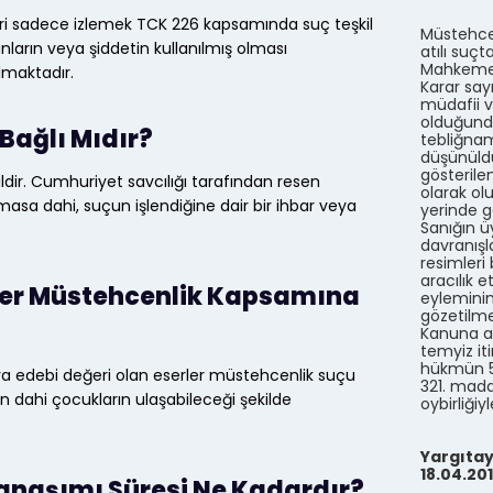
leri sadece izlemek TCK 226 kapsamında suç teşkil
Müstehcen
ların veya şiddetin kullanılmış olması
atılı suç
Mahkemesi
lmaktadır.
Karar say
müdafii v
olduğund
Bağlı Mıdır?
tebliğnam
düşünüldü
gösterile
ldir. Cumhuriyet savcılığı tarafından resen
olarak ol
lmasa dahi, suçun işlendiğine dair bir ihbar veya
yerinde g
Sanığın ü
davranış
resimleri
aracılık 
rler Müstehcenlik Kapsamına
eylemini
gözetilme
Kanuna ay
temyiz it
hükmün 53
ya edebi değeri olan eserler müstehcenlik suçu
321. madd
 dahi çocukların ulaşabileceği şekilde
oybirliğiyl
Yargıtay,
18.04.20
anaşımı Süresi Ne Kadardır?