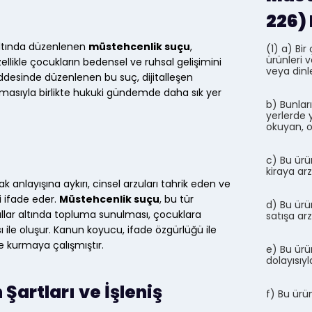
226)
altında düzenlenen
müstehcenlik suçu
,
(1) a) Bi
ürünleri 
zellikle çocukların bedensel ve ruhsal gelişimini
veya dinl
esinde düzenlenen bu suç, dijitalleşen
masıyla birlikte hukuki gündemde daha sık yer
b) Bunları
yerlerde 
okuyan, o
c) Bu ürün
kiraya ar
nlayışına aykırı, cinsel arzuları tahrik eden ve
i ifade eder.
Müstehcenlik suçu
, bu tür
d) Bu ürün
oşullar altında topluma sunulması, çocuklara
satışa ar
ı ile oluşur. Kanun koyucu, ifade özgürlüğü ile
 kurmaya çalışmıştır.
e) Bu ürü
dolayısıy
artları ve İşleniş
f) Bu ürü