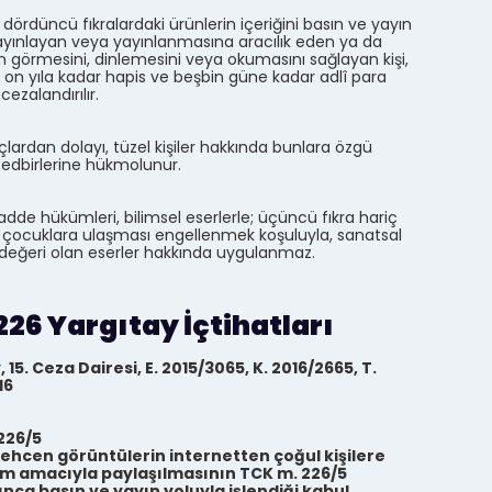
 dördüncü fıkralardaki ürünlerin içeriğini basın ve yayın
yayınlayan veya yayınlanmasına aracılık eden ya da
n görmesini, dinlemesini veya okumasını sağlayan kişi,
an on yıla kadar hapis ve beşbin güne kadar adlî para
cezalandırılır.
çlardan dolayı, tüzel kişiler hakkında bunlara özgü
tedbirlerine hükmolunur.
dde hükümleri, bilimsel eserlerle; üçüncü fıkra hariç
çocuklara ulaşması engellenmek koşuluyla, sanatsal
değeri olan eserler hakkında uygulanmaz.
226 Yargıtay İçtihatları
 15. Ceza Dairesi, E. 2015/3065, K. 2016/2665, T.
16
226/5
ehcen görüntülerin internetten çoğul kişilere
ım amacıyla paylaşılmasının TCK m. 226/5
nca basın ve yayın yoluyla işlendiği kabul