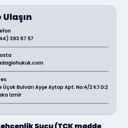
e Ulaşın
efon
44) 393 67 57
Posta
adagiohukuk.com
res
e Üçok Bulvarı Ayşe Aytop Apt. No:4/2 K:1 D:2
aka İzmir
ehcenlik Suçu (TCK madde