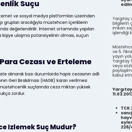
enlik Suçu
edilm
ernet ve sosyal medya platformları üzerinden
Yargıtay 
grupları aracılığıyla müstehcen içeriklerin
bilgilerin
imkan sağ
nda değerlendirilir. İnternet ortamında yapılan
işlendiği 
da kişiye ulaşma potansiyelinin olması, suçun
Müstehcen
ve 5. fık
yayın yolu
Para Cezası ve Erteleme
Yargıtay 
veya sözl
paylaşılm
kkate alınarak bazı durumlarda hapis cezasının adli
kabul etmi
n Geri Bırakılması (HAGB) kararı verilmesi
 müstehcenlik suçlarında ceza miktarı yüksek
Yargıtay,
dukça zordur.
11.03.201
TCK 
sanığ
hayv
eylem
ece Izlemek Suç Mudur?
226/