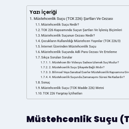
Yazı İçeriği
Müstehcenlik Suçu (TCK 226) Şartları Ve Cezası
Müstehcenlik Suçu Nedir?
TCK 226 Kapsamında Suçun Şartları Ve İşleniş Biçimleri
Müstehcenlik Suçunun Cezası Nedir?
Çocukların Kullanıldığı Müstehcen Yayınlar (TCK 226/3)
İnternet Üzerinden Müstehcenlik Suçu
Müstehcenlik Suçunda Adli Para Cezası Ve Erteleme
Sıkça Sorulan Sorular
1. Müstehcen Bir Videoyu Sadece Izlemek Suç Mudur?
2. Müstehcenlik Suçu Şikayete Bağlı Mıdır?
3. Bilimsel Veya Sanatsal Eserler Müstehcenlik Kapsamına Gir
4. Müstehcenlik Suçunda Zamanaşımı Süresi Ne Kadardır?
Sonuç
Müstehcenlik Suçu (TCK Madde 226) Metni
TCK 226 Yargıtay İçtihatları
Müstehcenlik Suçu (T