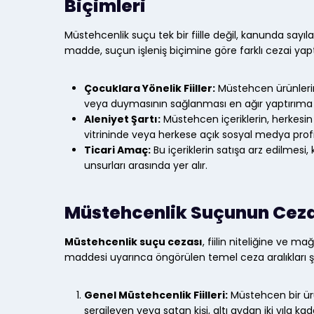
Biçimleri
Müstehcenlik suçu tek bir fiille değil, kanunda sayılan
madde, suçun işleniş biçimine göre farklı cezai yap
Çocuklara Yönelik Fiiller:
Müstehcen ürünlerin
veya duymasının sağlanması en ağır yaptırıma tab
Aleniyet Şartı:
Müstehcen içeriklerin, herkesin
vitrininde veya herkese açık sosyal medya profi
Ticari Amaç:
Bu içeriklerin satışa arz edilmes
unsurları arasında yer alır.
Müstehcenlik Suçunun Ceza
Müstehcenlik suçu cezası
, fiilin niteliğine ve 
maddesi uyarınca öngörülen temel ceza aralıkları ş
Genel Müstehcenlik Fiilleri:
Müstehcen bir ür
sergileyen veya satan kişi, altı aydan iki yıla kad