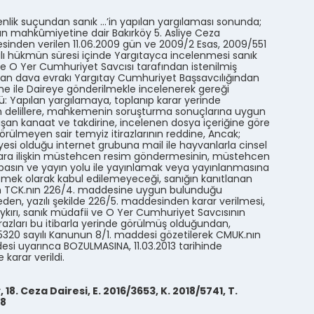
lik suçundan sanık …’in yapılan yargılaması sonunda;
tan mahkûmiyetine dair Bakırköy 5. Asliye Ceza
nden verilen 11.06.2009 gün ve 2009/2 Esas, 2009/551
ılı hükmün süresi içinde Yargıtayca incelenmesi sanık
e O Yer Cumhuriyet Savcısı tarafından istenilmiş
an dava evrakı Yargıtay Cumhuriyet Başsavcılığından
e ile Daireye gönderilmekle incelenerek gereği
: Yapılan yargılamaya, toplanıp karar yerinde
n delillere, mahkemenin soruşturma sonuçlarına uygun
uşan kanaat ve takdirine, incelenen dosya içeriğine göre
örülmeyen sair temyiz itirazlarının reddine, Ancak;
yesi olduğu internet grubuna mail ile hayvanlarla cinsel
lara ilişkin müstehcen resim göndermesinin, müstehcen
 basın ve yayın yolu ile yayınlamak veya yayınlanmasına
etmek olarak kabul edilemeyeceği, sanığın kanıtlanan
n TCK.nın 226/4. maddesine uygun bulunduğu
den, yazılı şekilde 226/5. maddesinden karar verilmesi,
kırı, sanık müdafii ve O Yer Cumhuriyet Savcısının
irazları bu itibarla yerinde görülmüş olduğundan,
20 sayılı Kanunun 8/1. maddesi gözetilerek CMUK.nın
esi uyarınca BOZULMASINA, 11.03.2013 tarihinde
e karar verildi.
 18. Ceza Dairesi, E. 2016/3653, K. 2018/5741, T.
18