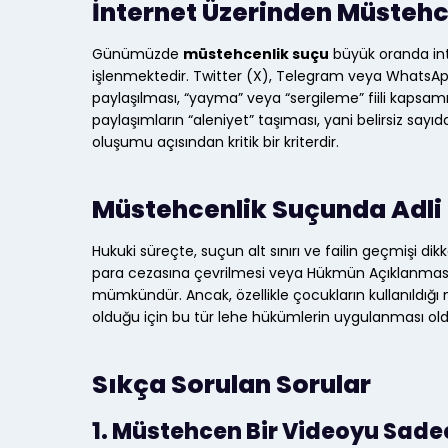
İnternet Üzerinden Müstehc
Günümüzde
müstehcenlik suçu
büyük oranda int
işlenmektedir. Twitter (X), Telegram veya WhatsApp 
paylaşılması, “yayma” veya “sergileme” fiili kapsamı
paylaşımların “aleniyet” taşıması, yani belirsiz sayı
oluşumu açısından kritik bir kriterdir.
Müstehcenlik Suçunda Adli 
Hukuki süreçte, suçun alt sınırı ve failin geçmişi di
para cezasına çevrilmesi veya Hükmün Açıklanmasını
mümkündür. Ancak, özellikle çocukların kullanıldığı
olduğu için bu tür lehe hükümlerin uygulanması ol
Sıkça Sorulan Sorular
1. Müstehcen Bir Videoyu Sad