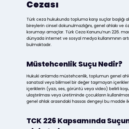
Cezası
Türk ceza hukukunda topluma karşı suçlar başlığı 
bireylerin cinsel dokunulmazlığını, genel ahlakı ve ö
korumayı amaçlar. Türk Ceza Kanunu’nun 226. madd
dünyada internet ve sosyal medya kullanımının art
bulmaktadır.
Müstehcenlik Suçu Nedir?
Hukuki anlamda müstehcenlik, toplumun genel ahlak a
sanatsal veya bilimsel bir değer taşımayan içerikler
içeriklerin (yazı, ses, görüntü veya video) belirli k
ulaştırılması veya üretiminde çocukların kullanılmas
genel ahlak arasındaki hassas dengeyi bu madde ile
TCK 226 Kapsamında Suçun Ş