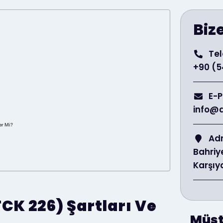
Biz
Tel
+90 (5
E-
info@
er Mi?
Ad
Bahriy
Karşıy
CK 226) Şartları Ve
Müst