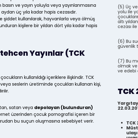
 basın ve yayın yoluyla veya yayınlanmasına
(5) Üç ve
yolu ile 
 aydan üç yıla kadar hapis cezasıdır.
çocukları
e şiddet kullanılarak, hayvanlarla veya ölmüş
altı yıld
nduran kişilere bir yıldan dört yıla kadar hapis
cezası ile 
(6) Bu su
güvenlik 
stehcen Yayınlar (TCK
(7) Bu ma
olmak ve 
ve edebi 
ukların kullanıldığı içeriklere ilişkindir. TCK
ya seslerin üretiminde çocukları kullanan kişi,
TCK 
ılır.
Yargıtay,
altan, satan veya
depolayan (bulunduran)
22.03.20
 İnternet üzerinden çocuk pornografisi içeren bir
rudan bu suçun oluşmasına sebebiyet verir.
TCK 
Müst
ulaş
uyarı