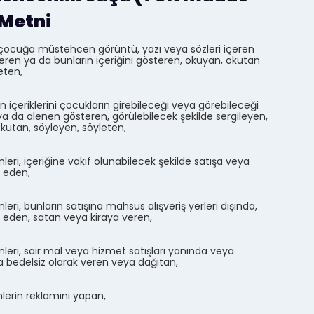
 Metni
r çocuğa müstehcen görüntü, yazı veya sözleri içeren
veren ya da bunların içeriğini gösteren, okuyan, okutan
eten,
n içeriklerini çocukların girebileceği veya görebileceği
ya da alenen gösteren, görülebilecek şekilde sergileyen,
kutan, söyleyen, söyleten,
leri, içeriğine vakıf olunabilecek şekilde satışa veya
z eden,
leri, bunların satışına mahsus alışveriş yerleri dışında,
z eden, satan veya kiraya veren,
nleri, sair mal veya hizmet satışları yanında veya
la bedelsiz olarak veren veya dağıtan,
nlerin reklamını yapan,