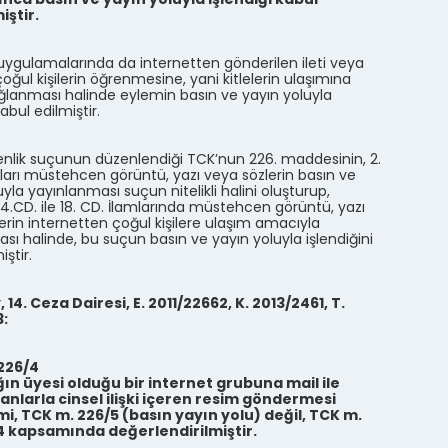
iştir.
uygulamalarında da internetten gönderilen ileti veya
 çoğul kişilerin öğrenmesine, yani kitlelerin ulaşımına
lanması halinde eylemin basın ve yayın yoluyla
kabul edilmiştir.
lik suçunun düzenlendiği TCK’nun 226. maddesinin, 2.
raları müstehcen görüntü, yazı veya sözlerin basın ve
yla yayınlanması suçun nitelikli halini oluşturup,
14.CD. ile 18. CD. İlamlarında müstehcen görüntü, yazı
erin internetten çoğul kişilere ulaşım amacıyla
ası halinde, bu suçun basın ve yayın yoluyla işlendiğini
ştir.
 14. Ceza Dairesi, E. 2011/22662, K. 2013/2461, T.
3:
226/4
ın üyesi olduğu bir internet grubuna mail ile
anlarla cinsel ilişki içeren resim göndermesi
i, TCK m. 226/5 (basın yayın yolu) değil, TCK m.
4 kapsamında değerlendirilmiştir.